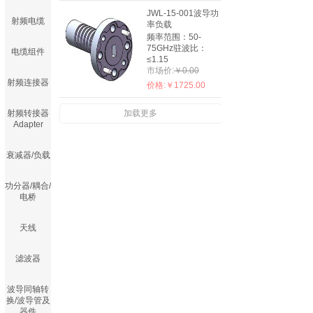
JWL-15-001波导功
射频电缆
率负载
频率范围：50-
75GHz驻波比：
电缆组件
≤1.15
市场价:
￥0.00
射频连接器
价格:
￥1725.00
射频转接器
加载更多
Adapter
衰减器/负载
功分器/耦合/
电桥
天线
滤波器
波导同轴转
换/波导管及
器件