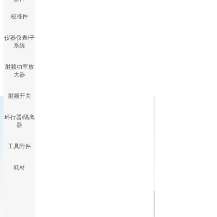
校准件
仪器仪表/子
系统
射频功率放
大器
射频开关
应用领域
查看更多 +
环行器/隔离
APPLICATION FIELD
器
占位置测试内容测试内容
工具附件
测试内容测试内容可删
摘要摘要摘要摘要摘要摘要
摘要摘要摘要摘要......
耗材
应用领域测试AAA名称名
称名称
摘要摘要摘要摘要摘要摘要