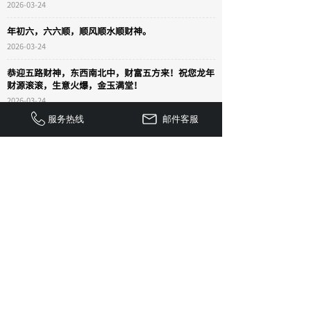
2026-03-24
年初六，六六顺，顺风顺水顺财神。
2026-03-24
恭迎五路财神，东西南北中，财富五方来！祝您龙年
财源滚滚，生意火爆，金玉满堂！
2026-03-24
服务热线
邮件客服
查看更多 +
J
加入我们
O
IN US