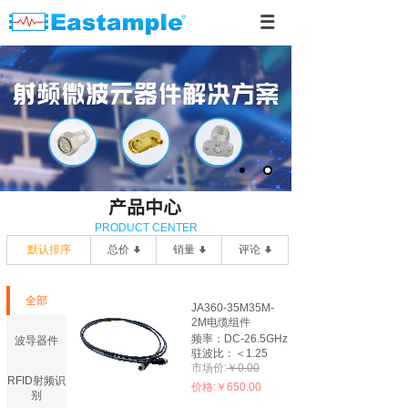
产品中心
PRODUCT CENTER
默认排序
总价
销量
评论
全部
JA360-35M35M-
2M电缆组件
频率：DC-26.5GHz
波导器件
驻波比：＜1.25
市场价:
￥0.00
RFID射频识
价格:
￥650.00
别